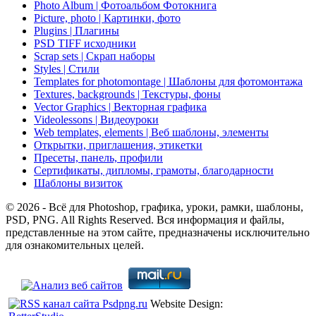
Photo Album | Фотоальбом Фотокнига
Picture, photo | Картинки, фото
Plugins | Плагины
PSD TIFF исходники
Scrap sets | Скрап наборы
Styles | Стили
Templates for photomontage | Шаблоны для фотомонтажа
Textures, backgrounds | Текстуры, фоны
Vector Graphics | Векторная графика
Videolessons | Видеоуроки
Web templates, elements | Веб шаблоны, элементы
Открытки, приглашения, этикетки
Пресеты, панель, профили
Сертификаты, дипломы, грамоты, благодарности
Шаблоны визиток
© 2026 - Всё для Photoshop, графика, уроки, рамки, шаблоны,
PSD, PNG. All Rights Reserved. Вся информация и файлы,
представленные на этом сайте, предназначены исключительно
для ознакомительных целей.
Website Design: