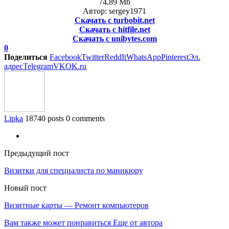
74,89 Mb
Автор: sergey1971
Скачать с turbobit.net
Скачать с hitfile.net
Скачать с unibytes.com
0
Поделиться
Facebook
Twitter
ReddIt
WhatsApp
Pinterest
Эл.
адрес
Telegram
VK
OK.ru
Lipka
18740 posts
0 comments
Предыдущий пост
Визитки для специалиста по маникюру
Новый пост
Визитные карты — Ремонт компьютеров
Вам также может понравиться
Еще от автора