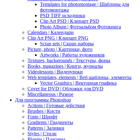
Templates for photomontage | Шаблоны для
фотомонтажа
PSD TIFF исходники
Clip Art PSD | Клипарт PSD
Photo Album | Фотоальбом Фотокнига
Calendars | Календари
Clip Art PNG | Клипарт PNG
Scrap sets | Скрап наборы
Picture, photo | Картинки, фото
Artworks | Работы художников
Textures, backgrounds | Текстуры, фоны
Books, magazines | Книги, журналы
Videolessons | Видеоуроки
Web templates, elements | Веб шаблоны, элементы
Vector Graphics | Векторная графика
Cover for DVD | Обложки для DVD
Miscellaneous | Разное
Для программы Photoshop
Actions | Готовые действия
Brushes | Кисти
Fonts | Шрифт
Gradients | Градиенты
Patterns | Заливки
Styles | Стили
Plugins | Плагины