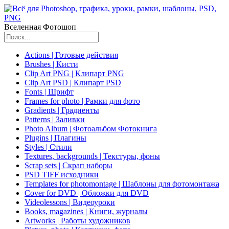
Вселенная Фотошоп
Actions | Готовые действия
Brushes | Кисти
Clip Art PNG | Клипарт PNG
Clip Art PSD | Клипарт PSD
Fonts | Шрифт
Frames for photo | Рамки для фото
Gradients | Градиенты
Patterns | Заливки
Photo Album | Фотоальбом Фотокнига
Plugins | Плагины
Styles | Стили
Textures, backgrounds | Текстуры, фоны
Scrap sets | Скрап наборы
PSD TIFF исходники
Templates for photomontage | Шаблоны для фотомонтажа
Cover for DVD | Обложки для DVD
Videolessons | Видеоуроки
Books, magazines | Книги, журналы
Artworks | Работы художников