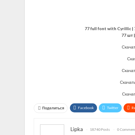
77 full font with Cyrillic
77 шт |
Скачат
Скач
Скачат
Скачат
Скачат
Facebook
Twitter
R
Поделиться
VK
OK.ru
Lipka
18740 Posts
0 Commen