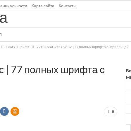
денциальности
Карта сайта
Контакты
Fonts | Шрифт
77 full font with Cyrillic | 77 полных шрифта с кириллицей
llic | 77 полных шрифта с
Би
MB
0