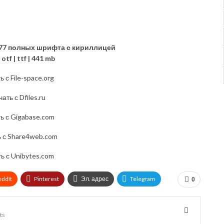
 | 77 полных
шрифта с кириллицей
 otf | ttf | 441 mb
ь с File-space.org
ать с Dfiles.ru
ь с Gigabase.com
ь с Share4web.com
ь с Unibytes.com
eddIt
Pinterest
Эл. адрес
Telegram
0
ts