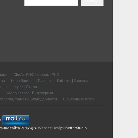
ПОИСК
дари
Clip Art PNG | Клипарт PNG
нты
Miscellaneous | Разное
Patterns | Заливки
аборы
Styles | Стили
а
Videolessons | Видеоуроки
ипломы, грамоты, благодарности
Шаблоны визиток
Website Design:
BetterStudio