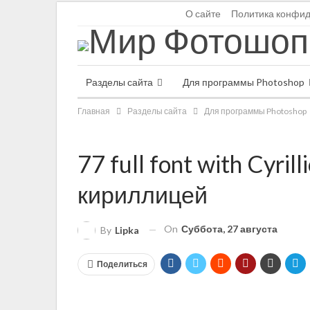
Пятница, 7 августа
О сайте
Политика конфи
Разделы сайта
Для программы Photoshop
Главная
Разделы сайта
Для программы Photoshop
77 full font with Cyri
кириллицей
On
Суббота, 27 августа
By
Lipka
Поделиться