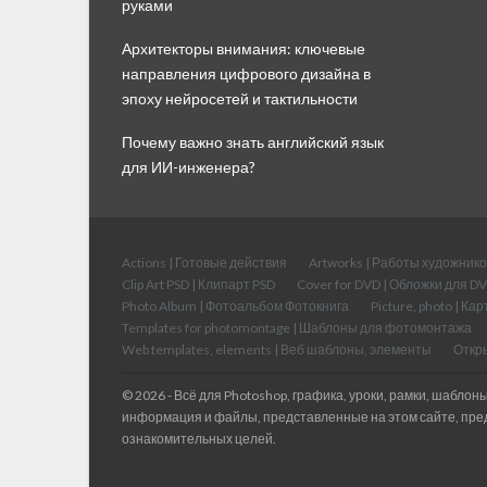
руками
Архитекторы внимания: ключевые
направления цифрового дизайна в
эпоху нейросетей и тактильности
Почему важно знать английский язык
для ИИ-инженера?
Actions | Готовые действия
Artworks | Работы художнико
Clip Art PSD | Клипарт PSD
Cover for DVD | Обложки для D
Photo Album | Фотоальбом Фотокнига
Picture, photo | Ка
Templates for photomontage | Шаблоны для фотомонтажа
Web templates, elements | Веб шаблоны, элементы
Откры
© 2026 - Всё для Photoshop, графика, уроки, рамки, шаблоны,
информация и файлы, представленные на этом сайте, пр
ознакомительных целей.