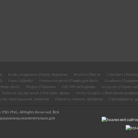
в
Books, magazines | Книги, журналы
Brushes | Кисти
Calendars | Кален
VD
Fonts | Шрифт
Frames for photo | Рамки для фото
Gradients | Градие
ртинки, фото
Plugins | Плагины
PSD TIFF исходники
Scrap sets | Скрап н
Textures, backgrounds | Текстуры, фоны
Vector Graphics | Векторная график
тки, приглашения, этикетки
Пресеты, панель, профили
Сертификаты, д
 PSD, PNG. All Rights Reserved. Вся
едназначены исключительно для