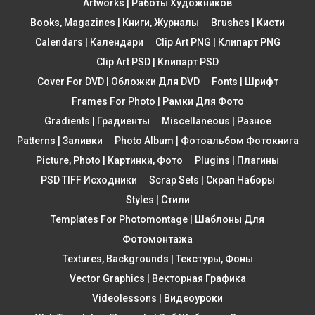
Artworks | Работы Художников
Books, Magazines | Книги, Журналы
Brushes | Кисти
Calendars | Календари
Clip Art PNG | Клипарт PNG
Clip Art PSD | Клипарт PSD
Cover For DVD | Обложки Для DVD
Fonts | Шрифт
Frames For Photo | Рамки Для Фото
Gradients | Градиенты
Miscellaneous | Разное
Patterns | Заливки
Photo Album | Фотоальбом Фотокнига
Picture, Photo | Картинки, Фото
Plugins | Плагины
PSD TIFF Исходники
Scrap Sets | Скрап Наборы
Styles | Стили
Templates For Photomontage | Шаблоны Для
Фотомонтажа
Textures, Backgrounds | Текстуры, Фоны
Vector Graphics | Векторная Графика
Videolessons | Видеоуроки