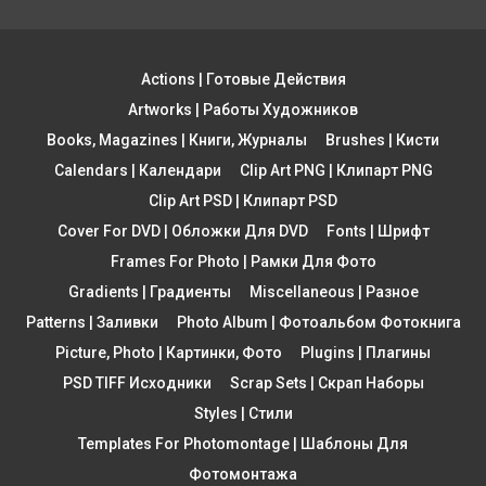
Actions | Готовые Действия
Artworks | Работы Художников
Books, Magazines | Книги, Журналы
Brushes | Кисти
Calendars | Календари
Clip Art PNG | Клипарт PNG
Clip Art PSD | Клипарт PSD
Cover For DVD | Обложки Для DVD
Fonts | Шрифт
Frames For Photo | Рамки Для Фото
Gradients | Градиенты
Miscellaneous | Разное
Patterns | Заливки
Photo Album | Фотоальбом Фотокнига
Picture, Photo | Картинки, Фото
Plugins | Плагины
PSD TIFF Исходники
Scrap Sets | Скрап Наборы
Styles | Стили
Templates For Photomontage | Шаблоны Для
Фотомонтажа