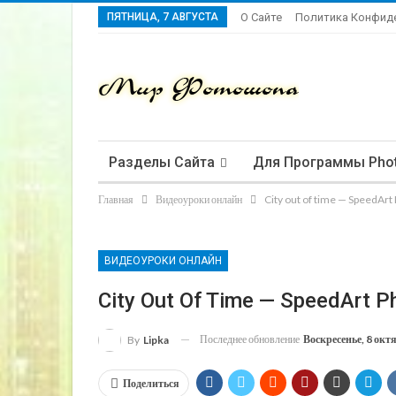
ПЯТНИЦА, 7 АВГУСТА
О Сайте
Политика Конфид
Разделы Сайта
Для Программы Pho
Главная
Видеоуроки онлайн
City out of time — SpeedArt
ВИДЕОУРОКИ ОНЛАЙН
City Out Of Time — SpeedArt 
Последнее обновление
Воскресенье, 8 окт
By
Lipka
Поделиться