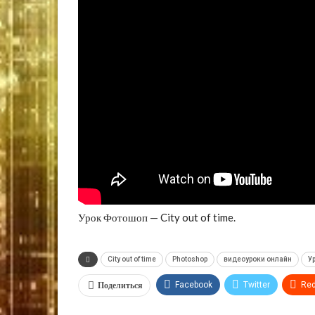
Урок Фотошоп — City out of time.
City out of time
Photoshop
видеоуроки онлайн
У
Поделиться
Facebook
Twitter
Red
VK
OK.ru