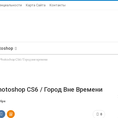
енциальности
Карта Сайта
Контакты
toshop
 Photoshop CS6 / Город вне времени
Photoshop CS6 / Город Вне Времени
ября
0