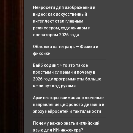
Нейросети для изображений и
видео: как искусственный
интеллект стал главным
режиссером, художником и
оператором 2026 года
Обложка на тетрадь — Физика и
фиксики
Вайб кодинг: что это такое
простыми словами и почему в
2026 году программисты больше
не пишут код руками
Архитекторы внимания: ключевые
направления цифрового дизайна в
эпоху нейросетей и тактильности
Почему важно знать английский
язык для ИИ-инженера?