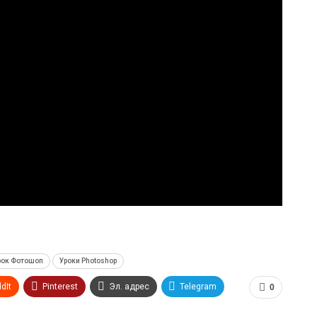
рок Фотошоп
Уроки Photoshop
dIt
Pinterest
Эл. адрес
Telegram
0