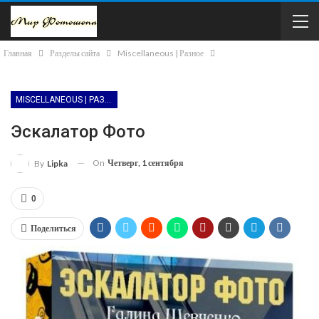
Главная
Разделы сайта
Miscellaneous | Разное
MISCELLANEOUS | РАЗНОЕ
Эскалатор Фото
On
Четверг, 1 сентября
By
Lipka
0
Поделиться