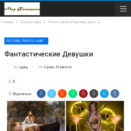
Главная
Разделы сайта
Picture, photo | Картинки, фото
PICTURE, PHOTO | КАРТИНКИ, ФОТО
Фантастические Девушки
On
Среда, 31 августа
By
Lipka
0
Поделиться