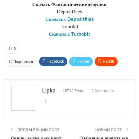
Скачать Фантастические девушки
Depositfiles
Скачать с Depositfiles
Turbobit
Скачать с Turbobit
0
Поделиться
Facebook
Twitter
ReddIt
WhatsApp
Pinterest
Эл. адрес
Telegram
VK
OK.ru
Lipka
18740 Posts
0 Comments
ПРЕДЫДУЩИЙ ПОСТ
НОВЫЙ ПОСТ
Сканы античных карт
Забавные животные