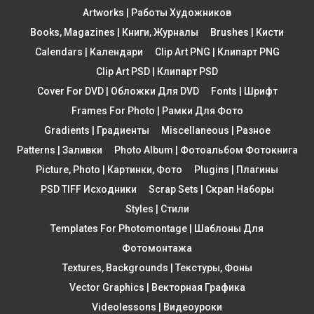
Artworks | Работы Художников
Books, Magazines | Книги, Журналы
Brushes | Кисти
Calendars | Календари
Clip Art PNG | Клипарт PNG
Clip Art PSD | Клипарт PSD
Cover For DVD | Обложки Для DVD
Fonts | Шрифт
Frames For Photo | Рамки Для Фото
Gradients | Градиенты
Miscellaneous | Разное
Patterns | Заливки
Photo Album | Фотоальбом Фотокнига
Picture, Photo | Картинки, Фото
Plugins | Плагины
PSD TIFF Исходники
Scrap Sets | Скрап Наборы
Styles | Стили
Templates For Photomontage | Шаблоны Для
Фотомонтажа
Textures, Backgrounds | Текстуры, Фоны
Vector Graphics | Векторная Графика
Videolessons | Видеоуроки