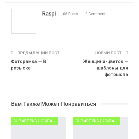
Telegram
VK
OK.ru
Raspi
68 Posts
0 Comments
ПРЕДЫДУЩИЙ ПОСТ
НОВЫЙ ПОСТ
Фоторамка — В
Женщина-цветок —
розыске
шаблоны для
фотошопа
Вам Также Может Понравиться
CLIP ART PNG | КЛИПАРТ PNG
CLIP ART PNG | КЛИПАРТ PNG