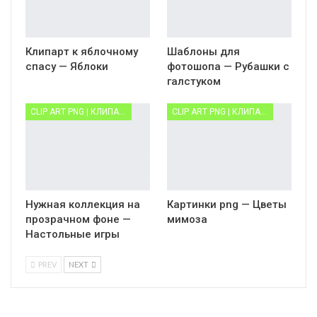
Клипарт к яблочному
Шаблоны для
спасу — Яблоки
фотошопа — Рубашки с
галстуком
CLIP ART PNG | КЛИПАРТ PNG
CLIP ART PNG | КЛИПАРТ PNG
Нужная коллекция на
Картинки png — Цветы
прозрачном фоне —
мимоза
Настольные игры
PREV
NEXT