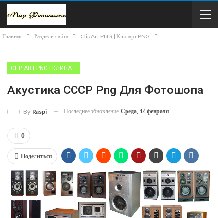
Главная
Разделы сайта
Clip Art PNG | Клипарт PNG
CLIP ART PNG | КЛИПАРТ PNG
Акустика СССР Png Для Фотошопа
Последнее обновление
Среда, 14 февраля
By
Raspi
0
Поделиться