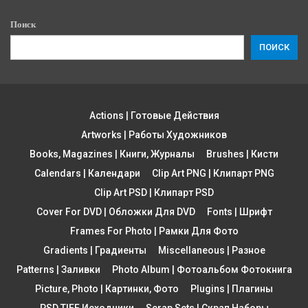
Поиск
ПОИСК
Actions | Готовые Действия
Artworks | Работы Художников
Books, Magazines | Книги, Журналы
Brushes | Кисти
Calendars | Календари
Clip Art PNG | Клипарт PNG
Clip Art PSD | Клипарт PSD
Cover For DVD | Обложки Для DVD
Fonts | Шрифт
Frames For Photo | Рамки Для Фото
Gradients | Градиенты
Miscellaneous | Разное
Patterns | Заливки
Photo Album | Фотоальбом Фотокнига
Picture, Photo | Картинки, Фото
Plugins | Плагины
PSD TIFF Исходники
Scrap Sets | Скрап Наборы