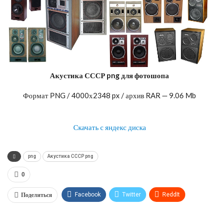
Акустика СССР png для фотошопа
Формат PNG / 4000х2348 px / архив RAR — 9.06 Mb
Скачать с яндекс диска
png
Акустика СССР png
0
Поделиться
Facebook
Twitter
ReddIt
WhatsApp
Pinterest
Эл. адрес