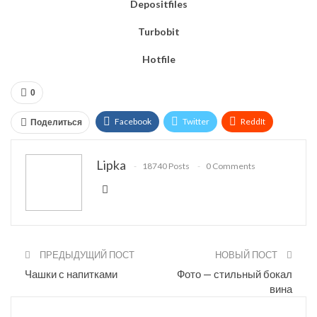
Depositfiles
Turbobit
Hotfile
0
Facebook
Twitter
ReddIt
Поделиться
WhatsApp
Pinterest
Эл. адрес
Lipka
18740 Posts
0 Comments
Telegram
VK
OK.ru
ПРЕДЫДУЩИЙ ПОСТ
НОВЫЙ ПОСТ
Чашки с напитками
Фото — стильный бокал
вина