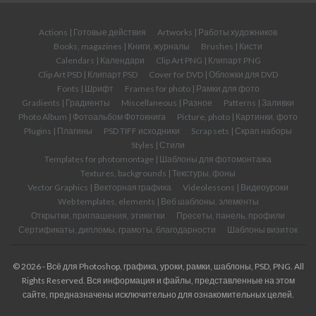
Actions | Готовые действия
Artworks | Работы художников
Books, magazines | Книги, журналы
Brushes | Кисти
Calendars | Календари
Clip Art PNG | Клипарт PNG
Clip Art PSD | Клипарт PSD
Cover for DVD | Обложки для DVD
Fonts | Шрифт
Frames for photo | Рамки для фото
Gradients | Градиенты
Miscellaneous | Разное
Patterns | Заливки
Photo Album | Фотоальбом Фотокнига
Picture, photo | Картинки, фото
Plugins | Плагины
PSD TIFF исходники
Scrap sets | Скрап наборы
Styles | Стили
Templates for photomontage | Шаблоны для фотомонтажа
Textures, backgrounds | Текстуры, фоны
Vector Graphics | Векторная графика
Videolessons | Видеоуроки
Web templates, elements | Веб шаблоны, элементы
Открытки, приглашения, этикетки
Пресеты, панель, профили
Сертификаты, дипломы, грамоты, благодарности
Шаблоны визиток
© 2026 - Всё для Photoshop, графика, уроки, рамки, шаблоны, PSD, PNG. All
Rights Reserved. Вся информация и файлы, представленные на этом
сайте, предназначены исключительно для ознакомительных целей.