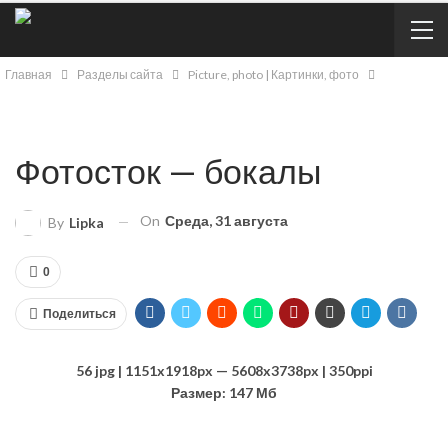
Главная
Разделы сайта
Picture, photo | Картинки, фото
Фотосток — бокалы
On
Среда, 31 августа
By
Lipka
0
Поделиться
56 jpg | 1151x1918px — 5608x3738px | 350ppi
Размер: 147 Мб