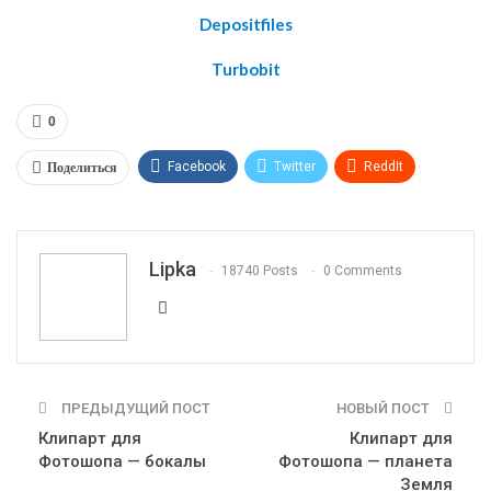
Depositfiles
Turbobit
0
Поделиться
Facebook
Twitter
ReddIt
WhatsApp
Pinterest
Эл. адрес
Telegram
VK
OK.ru
Lipka
18740 Posts
0 Comments
ПРЕДЫДУЩИЙ ПОСТ
НОВЫЙ ПОСТ
Клипарт для
Клипарт для
Фотошопа — бокалы
Фотошопа — планета
Земля