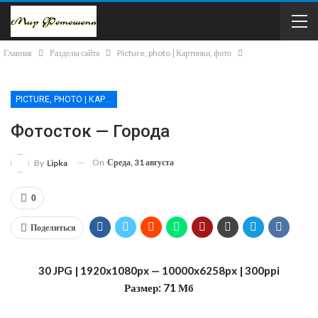
Главная
Разделы сайта
Picture, photo | Картинки, фото
PICTURE, PHOTO | КАРТИНКИ, ФОТО
Фотосток — Города
On
Среда, 31 августа
By
Lipka
0
Поделиться
30 JPG | 1920x1080px — 10000x6258px | 300ppi
Размер: 71 Мб