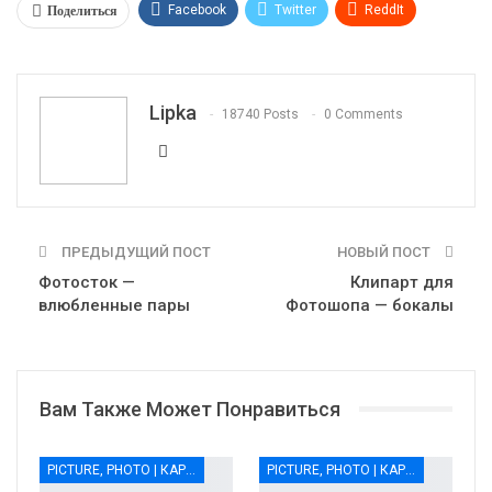
Поделиться
Facebook
Twitter
ReddIt
WhatsApp
Pinterest
Эл. адрес
Telegram
VK
OK.ru
Lipka
18740 Posts
0 Comments
ПРЕДЫДУЩИЙ ПОСТ
НОВЫЙ ПОСТ
Фотосток —
Клипарт для
влюбленные пары
Фотошопа — бокалы
Вам Также Может Понравиться
PICTURE, PHOTO | КАРТИНКИ, ФОТО
PICTURE, PHOTO | КАРТИНКИ, ФОТО