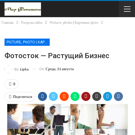
Главная
Разделы сайта
Picture, photo | Картинки, фото
PICTURE, PHOTO | КАРТИНКИ, ФОТО
Фотосток — Растущий Бизнес
On
Среда, 31 августа
By
Lipka
0
Поделиться