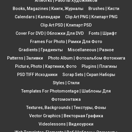
Artworks | Работы Художников
Books, Magazines | Книги, Журналы
Brushes | Кисти
Calendars | Календари
Clip Art PNG | Клипарт PNG
Clip Art PSD | Клипарт PSD
Cover For DVD | Обложки Для DVD
Fonts | Шрифт
Frames For Photo | Рамки Для Фото
Gradients | Градиенты
Miscellaneous | Разное
Patterns | Заливки
Photo Album | Фотоальбом Фотокнига
Picture, Photo | Картинки, Фото
Plugins | Плагины
PSD TIFF Исходники
Scrap Sets | Скрап Наборы
Styles | Стили
Templates For Photomontage | Шаблоны Для
Фотомонтажа
Textures, Backgrounds | Текстуры, Фоны
Vector Graphics | Векторная Графика
Videolessons | Видеоуроки