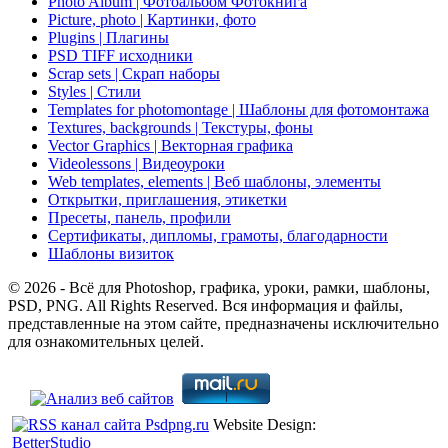
Photo Album | Фотоальбом Фотокнига
Picture, photo | Картинки, фото
Plugins | Плагины
PSD TIFF исходники
Scrap sets | Скрап наборы
Styles | Стили
Templates for photomontage | Шаблоны для фотомонтажа
Textures, backgrounds | Текстуры, фоны
Vector Graphics | Векторная графика
Videolessons | Видеоуроки
Web templates, elements | Веб шаблоны, элементы
Открытки, приглашения, этикетки
Пресеты, панель, профили
Сертификаты, дипломы, грамоты, благодарности
Шаблоны визиток
© 2026 - Всё для Photoshop, графика, уроки, рамки, шаблоны,
PSD, PNG. All Rights Reserved. Вся информация и файлы,
представленные на этом сайте, предназначены исключительно
для ознакомительных целей.
Website Design:
BetterStudio