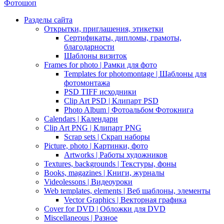
Фотошоп
Разделы сайта
Открытки, приглашения, этикетки
Сертификаты, дипломы, грамоты,
благодарности
Шаблоны визиток
Frames for photo | Рамки для фото
Templates for photomontage | Шаблоны для
фотомонтажа
PSD TIFF исходники
Clip Art PSD | Клипарт PSD
Photo Album | Фотоальбом Фотокнига
Calendars | Календари
Clip Art PNG | Клипарт PNG
Scrap sets | Скрап наборы
Picture, photo | Картинки, фото
Artworks | Работы художников
Textures, backgrounds | Текстуры, фоны
Books, magazines | Книги, журналы
Videolessons | Видеоуроки
Web templates, elements | Веб шаблоны, элементы
Vector Graphics | Векторная графика
Cover for DVD | Обложки для DVD
Miscellaneous | Разное