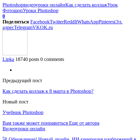
Photoshop
видеоуроки онлайн
Как сделать коллаж
Урок
Фотошоп
Уроки Photoshop
0
Поделиться
Facebook
Twitter
ReddIt
WhatsApp
Pinterest
Эл.
адрес
Telegram
VK
OK.ru
Lipka
18740 posts
0 comments
Предыдущий пост
Как сделать коллаж к 8 марта в Photoshop?
Новый пост
Учебник Photoshop
Вам также может понравиться
Еще от автора
Видеоуроки онлайн
🚀 Обновление! Новый дизайн, ИИ-генерация изображений в