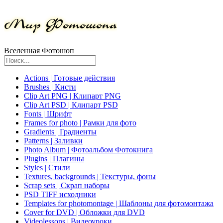
Вселенная Фотошоп
Actions | Готовые действия
Brushes | Кисти
Clip Art PNG | Клипарт PNG
Clip Art PSD | Клипарт PSD
Fonts | Шрифт
Frames for photo | Рамки для фото
Gradients | Градиенты
Patterns | Заливки
Photo Album | Фотоальбом Фотокнига
Plugins | Плагины
Styles | Стили
Textures, backgrounds | Текстуры, фоны
Scrap sets | Скрап наборы
PSD TIFF исходники
Templates for photomontage | Шаблоны для фотомонтажа
Cover for DVD | Обложки для DVD
Videolessons | Видеоуроки