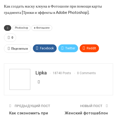
Как создать маску клоуна в Фотошопе при помощи карты
градиента [Трюки и эффекты в Adobe Photoshop].
Photoshop
в Фотошопе
0
Поделиться
Facebook
Twitter
ReddIt
WhatsApp
Pinterest
Эл. адрес
Telegram
VK
OK.ru
Lipka
18740 Posts
0 Comments
ПРЕДЫДУЩИЙ ПОСТ
НОВЫЙ ПОСТ
Как сэкономить при
Женский фотошаблон