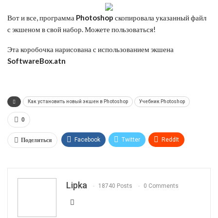
Вот и все, программа
Photoshop
скопировала указанный файл
с экшеном в свой набор. Можете пользоваться!
Эта коробочка нарисована с использованием экшена
SoftwareBox.atn
Как установить новый экшен в Photoshop
Учебник Photoshop
0
Поделиться
Facebook
Twitter
ReddIt
WhatsApp
Pinterest
Эл. адрес
Telegram
VK
OK.ru
Lipka
18740 Posts
0 Comments