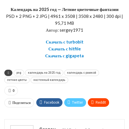
Календарь на 2025 год — Летние цветочные фантазии
PSD + 2 PNG + 2 JPG | 4961 x 3508 | 3508 x 2480 | 300 dpi |
95,71 MB
Автор: sergey1971
Скачать с turbobit
Скачать с hitfile
Скачать с gigapeta
png
календарь на 2025 год
календарь с рамкой
летние цветы
настенный календарь
0
Поделиться
Facebook
Twitter
ReddIt
WhatsApp
Pinterest
Эл. адрес
Telegram
VK
OK.ru