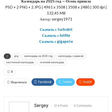
Календарь на 2025 год — Осень пришла
PSD + 2 PNG + 2 JPG | 4961 x 3508 | 3508 x 2480 | 300 dpi |
132,45 MB
Автор: sergey1971
Скачать с turbobit
Скачать с hitfile
Скачать с gigapeta
png
календарь на 2025 год
календарь с рамкой
настенный календарь
осенний календарь
0
Поделиться
Facebook
Twitter
ReddIt
WhatsApp
Pinterest
Эл. адрес
Telegram
VK
OK.ru
Sergey
314 Posts
0 Comments