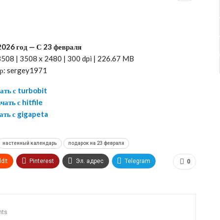
2026 год — С 23 февраля
508 | 3508 x 2480 | 300 dpi | 226.67 MB
р: sergey1971
ать с turbobit
чать с hitfile
ать с gigapeta
настенный календарь
подарок на 23 февраля
dIt
Pinterest
Эл. адрес
Telegram
0
nts