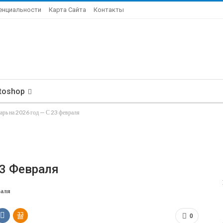
енциальности
Карта Сайта
Контакты
toshop
арь на 2026 год — С 23 февраля
23 Февраля
раля
0