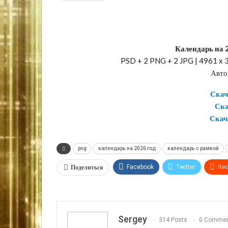
Календарь на 
PSD + 2 PNG + 2 JPG | 4961 x 3
Авто
Скач
Ска
Скач
png
календарь на 2026 год
календарь с рамкой
Поделиться
Facebook
Twitter
Red
VK
OK.ru
Sergey
314 Posts
0 Comme