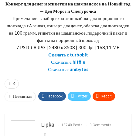
Конверт для денег и этикетки на шампанское на Новый год
— Дед Мороз и Снегурочка
Примечание: в набор входит шокобокс для порционного
шоколада «Аленка», конверт для денег, обертка для шоколадки
на 100 грамм, этикетки на шампанское, подарочный пакет и
фанты на порционный шоколад
7 PSD + 8 JPG | 2480 x 3508 | 300 dpi | 168,11 MB
Скачать с turbobit
Скачать с hitfile
Скачать с unibytes
0
Поделиться
Facebook
Twitter
ReddIt
WhatsApp
Pinterest
Эл. адрес
Telegram
VK
OK.ru
Lipka
18740 Posts
0 Comments