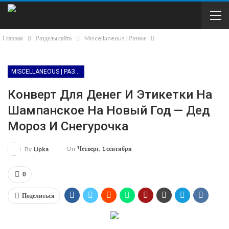
Главная
Разделы сайта
Miscellaneous | Разное
MISCELLANEOUS | РАЗНОЕ
Конверт Для Денег И Этикетки На
Шампанское На Новый Год — Дед
Мороз И Снегурочка
On
Четверг, 1 сентября
By
Lipka
0
Поделиться