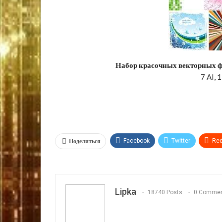
Набор красочных векторных фо
7 AI, 
Поделиться
Facebook
Twitter
Red
VK
OK.ru
Lipka
18740 Posts
0 Comme