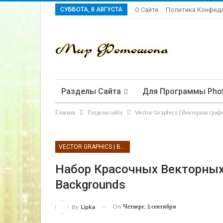
СУББОТА, 8 АВГУСТА
О Сайте
Политика Конфид
Разделы Сайта
Для Программы Pho
Главная
Разделы сайта
Vector Graphics | Векторная граф
VECTOR GRAPHICS | ВЕКТОРНАЯ ГРАФИКА
Набор Красочных Векторных Ф
Backgrounds
On
Четверг, 1 сентября
By
Lipka