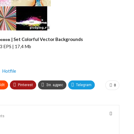
нов | Set Colorful Vector Backgrounds
13 EPS | 17,4 Mb
Hotfile
dIt
Pinterest
Эл. адрес
Telegram
0
nts