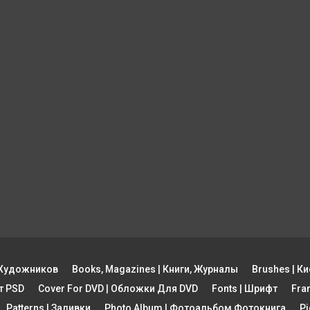
ы Художников
Books, Magazines | Книги, Журналы
Brushes | Ки
рт PSD
Cover For DVD | Обложки Для DVD
Fonts | Шрифт
Fra
Patterns | Заливки
Photo Album | Фотоальбом Фотокнига
Pi