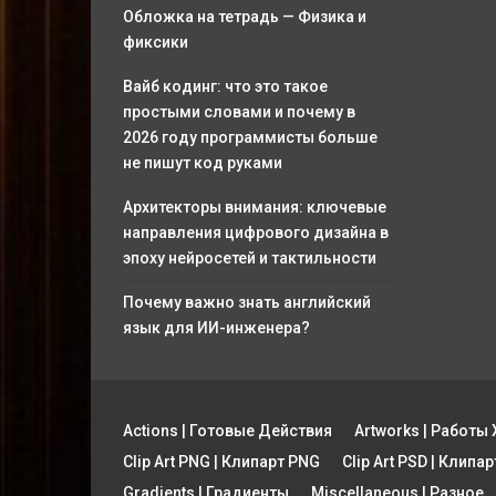
Обложка на тетрадь — Физика и
фиксики
Вайб кодинг: что это такое
простыми словами и почему в
2026 году программисты больше
не пишут код руками
Архитекторы внимания: ключевые
направления цифрового дизайна в
эпоху нейросетей и тактильности
Почему важно знать английский
язык для ИИ-инженера?
Actions | Готовые Действия
Artworks | Работ
Clip Art PNG | Клипарт PNG
Clip Art PSD | Клипа
Gradients | Градиенты
Miscellaneous | Разное