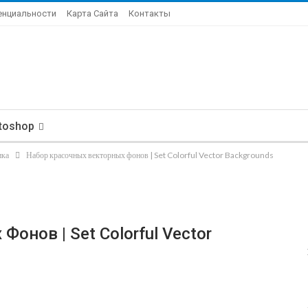
енциальности
Карта Сайта
Контакты
toshop
ика
Набор красочных векторных фонов | Set Colorful Vector Backgrounds
онов | Set Colorful Vector