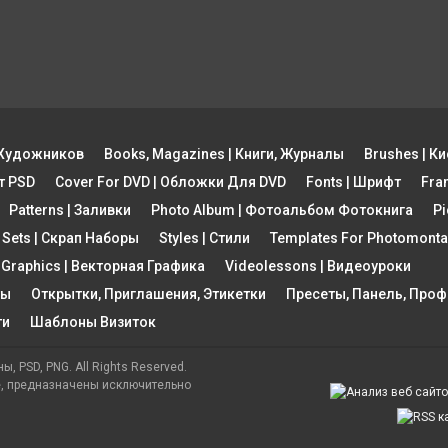
ы Художников
Books, Magazines | Книги, Журналы
Brushes | Ки
рт PSD
Cover For DVD | Обложки Для DVD
Fonts | Шрифт
Fra
Patterns | Заливки
Photo Album | Фотоальбом Фотокнига
Pi
 Sets | Скрап Наборы
Styles | Стили
Templates For Photomon
 Graphics | Векторная Графика
Videolessons | Видеоуроки
ты
Открытки, Приглашения, Этикетки
Пресеты, Панель, Про
ти
Шаблоны Визиток
ы, PSD, PNG. All Rights Reserved.
е, предназначены исключительно