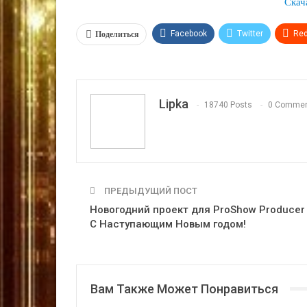
Скач
Поделиться
Facebook
Twitter
Red
VK
OK.ru
Lipka
18740 Posts
0 Comme
ПРЕДЫДУЩИЙ ПОСТ
Новогодний проект для ProShow Producer
С Наступающим Новым годом!
Вам Также Может Понравиться