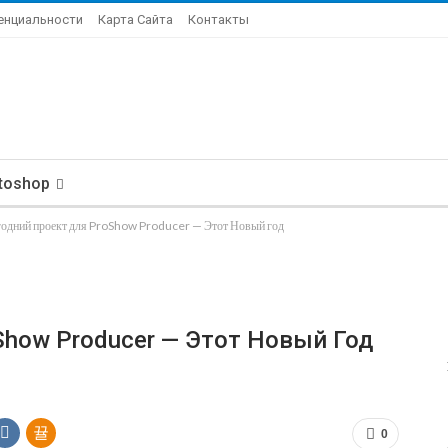
енциальности
Карта Сайта
Контакты
toshop
одний проект для ProShow Producer — Этот Новый год
how Producer — Этот Новый Год
0