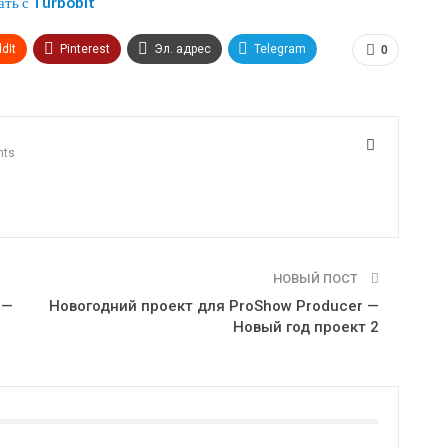
ать с
Turbobit
dIt
Pinterest
Эл. адрес
Telegram
0
nts
НОВЫЙ ПОСТ
 —
Новогодний проект для ProShow Producer —
Новый год проект 2