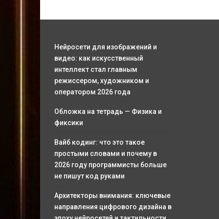
Нейросети для изображений и
видео: как искусственный
интеллект стал главным
режиссером, художником и
оператором 2026 года
Обложка на тетрадь — Физика и
фиксики
Вайб кодинг: что это такое
простыми словами и почему в
2026 году программисты больше
не пишут код руками
Архитекторы внимания: ключевые
направления цифрового дизайна в
эпоху нейросетей и тактильности