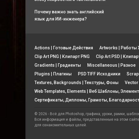
Почему важно знать английский
язык для ИИ-инженера?
Actions | Готовые Действия
Artworks | Работ
Clip Art PNG | Клипарт PNG
Clip Art PSD | Клипа
Gradients | Градиенты
Miscellaneous | Разное
Plugins | Плагины
PSD TIFF Исходники
Scrap
Textures, Backgrounds | Текстуры, Фоны
Vector
Web Templates, Elements | Веб Шаблоны, Элемен
Сертификаты, Дипломы, Грамоты, Благодарнос
© 2026 - Всё для Photoshop, графика, уроки, рамки, шаблон
Вся информация и файлы, представленные на этом сайт
для ознакомительных целей.