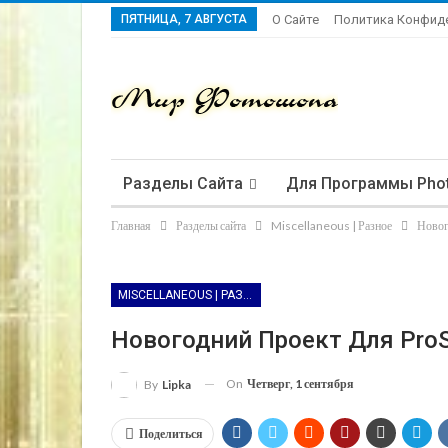
ПЯТНИЦА, 7 АВГУСТА
О Сайте
Политика Конфид
Разделы Сайта
Для Программы Pho
Главная
Разделы сайта
Miscellaneous | Разное
Новог
MISCELLANEOUS | РАЗНОЕ
Новогодний Проект Для ProS
On
Четверг, 1 сентября
By
Lipka
Поделиться