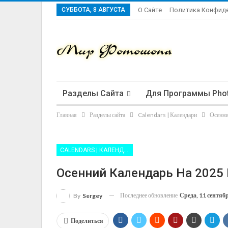
СУББОТА, 8 АВГУСТА
О Сайте
Политика Конфид
Разделы Сайта
Для Программы Pho
Главная
Разделы сайта
Calendars | Календари
Осенни
CALENDARS | КАЛЕНДАРИ
Осенний Календарь На 2025 
Последнее обновление
Среда, 11 сентяб
By
Sergey
Поделиться