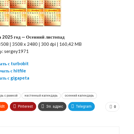
а 2025 год — Осенний листопад
508 | 3508 x 2480 | 300 dpi | 160,42 MB
р: sergey1971
ать с turbobit
чать с hitfile
ать с gigapeta
рь с рамкой
настенный календарь
осенний календарь
dIt
Pinterest
Эл. адрес
Telegram
0