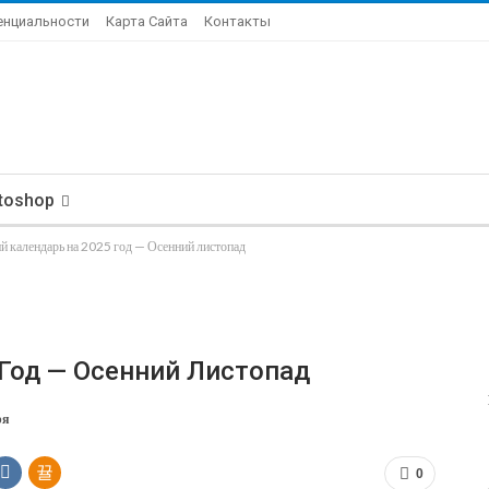
енциальности
Карта Сайта
Контакты
toshop
й календарь на 2025 год — Осенний листопад
Год — Осенний Листопад
ря
0