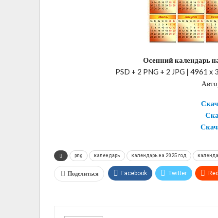
Осенний календарь н
PSD + 2 PNG + 2 JPG | 4961 x 3
Авто
Скач
Ска
Скач
png
календарь
календарь на 2025 год
календа
Поделиться
Facebook
Twitter
Red
VK
OK.ru