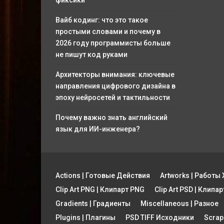
фиксики
Вайб кодинг: что это такое
простыми словами и почему в
2026 году программисты больше
не пишут код руками
Архитекторы внимания: ключевые
направления цифрового дизайна в
эпоху нейросетей и тактильности
Почему важно знать английский
язык для ИИ-инженера?
Actions | Готовые Действия
Artworks | Работ
Clip Art PNG | Клипарт PNG
Clip Art PSD | Клипа
Gradients | Градиенты
Miscellaneous | Разное
Plugins | Плагины
PSD TIFF Исходники
Scrap