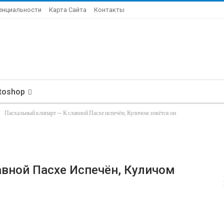
енциальности
Карта Сайта
Контакты
toshop
Пасхальный клипарт — К славной Пасхе испечён, Куличом зовётся он
авной Пасхе Испечён, Куличом