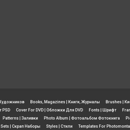
ы Художников
Books, Magazines | Книги, Журналы
Brushes | Ки
рт PSD
Cover For DVD | Обложки Для DVD
Fonts | Шрифт
Fra
Patterns | Заливки
Photo Album | Фотоальбом Фотокнига
Pi
 Sets | Скрап Наборы
Styles | Стили
Templates For Photomon