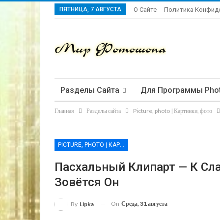
ПЯТНИЦА, 7 АВГУСТА
О Сайте
Политика Конфид
Разделы Сайта
Для Программы Pho
Главная
Разделы сайта
Picture, photo | Картинки, фото
PICTURE, PHOTO | КАРТИНКИ, ФОТО
Пасхальный Клипарт — К Сл
Зовётся Он
On
Среда, 31 августа
By
Lipka