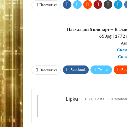
Поделиться
Пасхальный клипарт — К слав
65 Jpg | 1772 
Авт
Скач
Скач
Поделиться
Facebook
Twitter
Red
VK
OK.ru
Lipka
18740 Posts
0 Comme