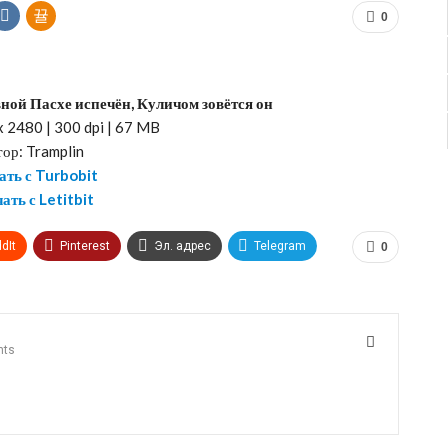
0
ной Пасхе испечён, Куличом зовётся он
x 2480 | 300 dpi | 67 MB
ор: Tramplin
ать с Turbobit
ать с Letitbit
dIt
Pinterest
Эл. адрес
Telegram
0
nts