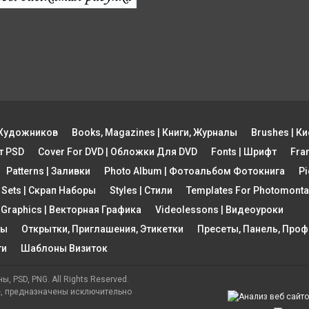
ы Художников
Books, Magazines | Книги, Журналы
Brushes | Ки
рт PSD
Cover For DVD | Обложки Для DVD
Fonts | Шрифт
Fra
Patterns | Заливки
Photo Album | Фотоальбом Фотокнига
Pi
 Sets | Скрап Наборы
Styles | Стили
Templates For Photomon
 Graphics | Векторная Графика
Videolessons | Видеоуроки
ты
Открытки, Приглашения, Этикетки
Пресеты, Панель, Про
ти
Шаблоны Визиток
ы, PSD, PNG. All Rights Reserved.
е, предназначены исключительно