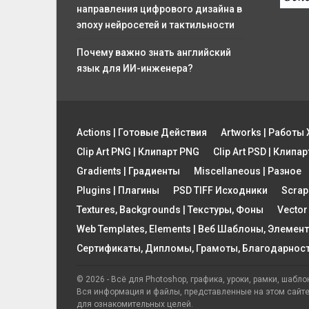
направления цифрового дизайна в
эпоху нейросетей и тактильности
Почему важно знать английский
язык для ИИ-инженера?
Actions | Готовые Действия
Artworks | Работ
Clip Art PNG | Клипарт PNG
Clip Art PSD | Клипа
Gradients | Градиенты
Miscellaneous | Разное
Plugins | Плагины
PSD TIFF Исходники
Scrap
Textures, Backgrounds | Текстуры, Фоны
Vector
Web Templates, Elements | Веб Шаблоны, Элемен
Сертификаты, Дипломы, Грамоты, Благодарнос
© 2026 - Всё для Photoshop, графика, уроки, рамки, шаблон
Вся информация и файлы, представленные на этом сайт
для ознакомительных целей.