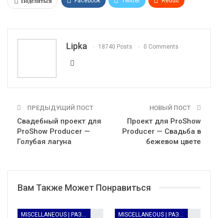
Поделиться
Facebook
Twitter
ReddIt
WhatsApp
Pinterest
Эл. адрес
Telegram
VK
OK.ru
Lipka
18740 Posts
0 Comments
ПРЕДЫДУЩИЙ ПОСТ
НОВЫЙ ПОСТ
Свадебный проект для
Проект для ProShow
ProShow Producer —
Producer — Свадьба в
Голубая лагуна
бежевом цвете
Вам Также Может Понравиться
MISCELLANEOUS | РАЗНОЕ
MISCELLANEOUS | РАЗНОЕ