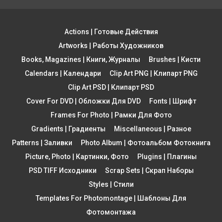
Actions | Готовые Действия
Artworks | Работы Художников
Books, Magazines | Книги, Журналы
Brushes | Кисти
Calendars | Календари
Clip Art PNG | Клипарт PNG
Clip Art PSD | Клипарт PSD
Cover For DVD | Обложки Для DVD
Fonts | Шрифт
Frames For Photo | Рамки Для Фото
Gradients | Градиенты
Miscellaneous | Разное
Patterns | Заливки
Photo Album | Фотоальбом Фотокнига
Picture, Photo | Картинки, Фото
Plugins | Плагины
PSD TIFF Исходники
Scrap Sets | Скрап Наборы
Styles | Стили
Templates For Photomontage | Шаблоны Для
Фотомонтажа