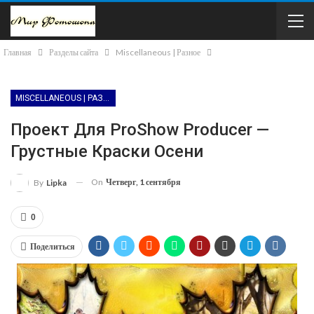
Главная
Разделы сайта
Miscellaneous | Разное
MISCELLANEOUS | РАЗНОЕ
Проект Для ProShow Producer —
Грустные Краски Осени
On
Четверг, 1 сентября
By
Lipka
0
Поделиться