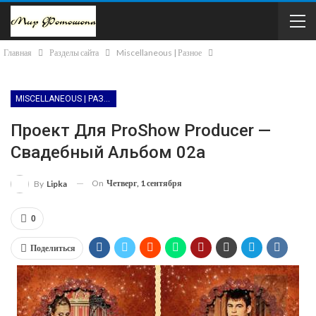
Главная
Разделы сайта
Miscellaneous | Разное
MISCELLANEOUS | РАЗНОЕ
Проект Для ProShow Producer —
Свадебный Альбом 02а
On
Четверг, 1 сентября
By
Lipka
0
Поделиться