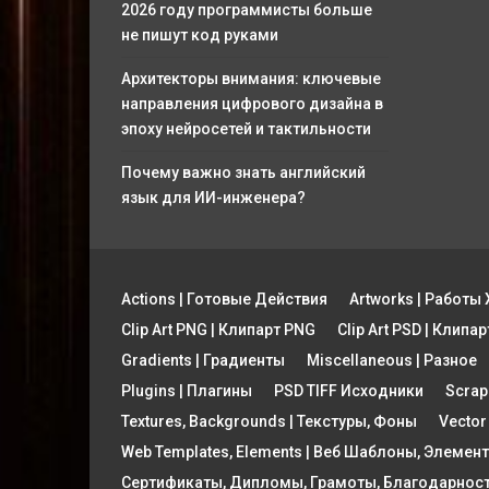
2026 году программисты больше
не пишут код руками
Архитекторы внимания: ключевые
направления цифрового дизайна в
эпоху нейросетей и тактильности
Почему важно знать английский
язык для ИИ-инженера?
Actions | Готовые Действия
Artworks | Работ
Clip Art PNG | Клипарт PNG
Clip Art PSD | Клипа
Gradients | Градиенты
Miscellaneous | Разное
Plugins | Плагины
PSD TIFF Исходники
Scrap
Textures, Backgrounds | Текстуры, Фоны
Vector
Web Templates, Elements | Веб Шаблоны, Элемен
Сертификаты, Дипломы, Грамоты, Благодарнос