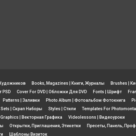
ы Художников
Books, Magazines | Книги, Журналы
Brushes | Ки
рт PSD
Cover For DVD | Обложки Для DVD
Fonts | Шрифт
Fra
Patterns | Заливки
Photo Album | Фотоальбом Фотокнига
Pi
 Sets | Скрап Наборы
Styles | Стили
Templates For Photomon
 Graphics | Векторная Графика
Videolessons | Видеоуроки
ты
Открытки, Приглашения, Этикетки
Пресеты, Панель, Про
ти
Шаблоны Визиток