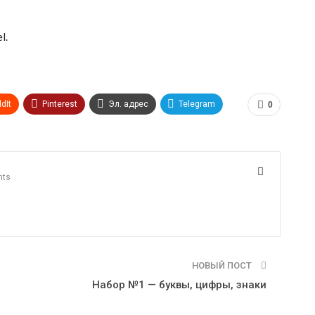
l.
dIt
Pinterest
Эл. адрес
Telegram
0
nts
НОВЫЙ ПОСТ
Набор №1 — буквы, цифры, знаки