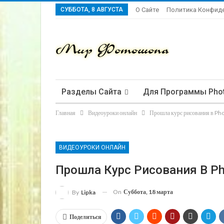
СУББОТА, 8 АВГУСТА
О Сайте
Политика Конфид
Разделы Сайта
Для Программы Pho
Главная
Видеоуроки онлайн
Прошла курс рисования в Ph
ВИДЕОУРОКИ ОНЛАЙН
Прошла Курс Рисования В Ph
On
Суббота, 18 марта
By
Lipka
Поделиться