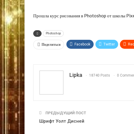
Прошла курс рисования в Photoshop от школы Pixe
Photoshop
Поделиться
Facebook
Twitter
Red
VK
OK.ru
Lipka
18740 Posts
0 Comme
ПРЕДЫДУЩИЙ ПОСТ
Шрифт Уолт Дисней