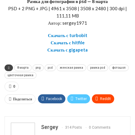
Рамка для фотографии в psd — 8 марта
PSD + 2 PNG + JPG | 4961 x 3508 | 3508 x 2480 | 300 dpi |
111,11 MB
Автор: sergey1971
Скачать с turbobit
Скачать с hitfile
Скачать с gigapeta
8 марта
png
psd
женская рамка
рамка psd
фотошоп
цветочная рамка
0
Поделиться
Facebook
Twitter
ReddIt
WhatsApp
Pinterest
Эл. адрес
Telegram
VK
OK.ru
Sergey
314 Posts
0 Comments