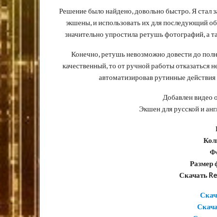
Решение было найдено, довольно быстро. Я стал 
экшены, и использовать их для последующий обр
значительно упростила ретушь фотографий, а т
Конечно, ретушь невозможно довести до полно
качественный, то от ручной работы отказаться н
автоматизировав рутинные действия 
Добавлен видео о
Экшен для русской и ан
Кол
Ф
Размер 
Скачать Re
Скач
Скача