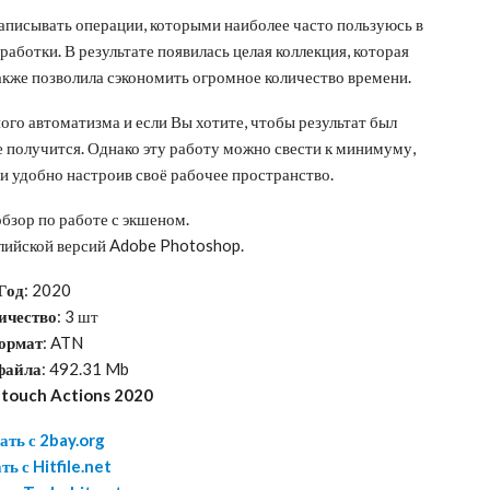
записывать операции, которыми наиболее часто пользуюсь в
аботки. В результате появилась целая коллекция, которая
акже позволила сэкономить огромное количество времени.
го автоматизма и если Вы хотите, чтобы результат был
е получится. Однако эту работу можно свести к минимуму,
и удобно настроив своё рабочее пространство.
бзор по работе с экшеном.
глийской версий Adobe Photoshop.
Год
: 2020
ичество
: 3 шт
ормат
: ATN
файла
: 492.31 Mb
touch Actions 2020
ать с 2bay.org
ть с Hitfile.net