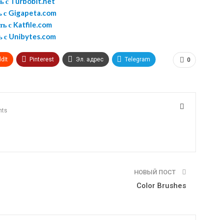
ь с Turbobit.net
ь с Gigapeta.com
ь с Katfile.com
ь с Unibytes.com
dIt
Pinterest
Эл. адрес
Telegram
0
nts
НОВЫЙ ПОСТ
Color Brushes