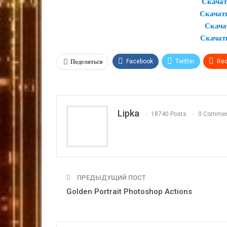
Скачат
Скачат
Скачат
Скачат
Поделиться
Facebook
Twitter
Red
VK
OK.ru
Lipka
18740 Posts
0 Comme
ПРЕДЫДУЩИЙ ПОСТ
Golden Portrait Photoshop Actions