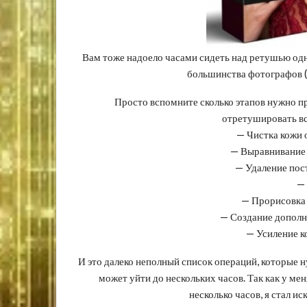
Вам тоже надоело часами сидеть над ретушью одн
большинства фотографов (а
Просто вспомните сколько этапов нужно пр
отретушировать в
— Чистка кожи 
— Выравнивание т
— Удаление пос
— 
— Прорисовка 
— Создание дополн
— Усиление ко
И это далеко неполный список операций, которые н
может уйти до нескольких часов. Так как у ме
несколько часов, я стал и