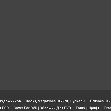
ы Художников
Books, Magazines | Книги, Журналы
Brushes | Ки
рт PSD
Cover For DVD | Обложки Для DVD
Fonts | Шрифт
Fra