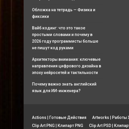
Обложка на тетрадь — Физика и
фиксики
Вайб кодинг: что это такое
простыми словами и почему в
2026 году программисты больше
не пишут код руками
Архитекторы внимания: ключевые
направления цифрового дизайна в
эпоху нейросетей и тактильности
Почему важно знать английский
язык для ИИ-инженера?
Actions | Готовые Действия
Artworks | Работ
Clip Art PNG | Клипарт PNG
Clip Art PSD | Клипа