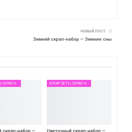
НОВЫЙ ПОСТ
Зимний скрап-набор — Зимние сны
SCRAP SETS | СКРАП НАБОРЫ
SCRAP SETS | СКРАП НАБОРЫ
 скрап-набор —
Цветочный скрап-набор —