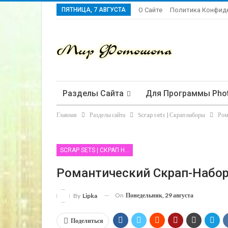
ПЯТНИЦА, 7 АВГУСТА
О Сайте
Политика Конфид
Разделы Сайта
Для Программы Pho
Главная
Разделы сайта
Scrap sets | Скрап наборы
Ром
SCRAP SETS | СКРАП НАБОРЫ
Романтический Скрап-Набор
On
Понедельник, 29 августа
By
Lipka
Поделиться