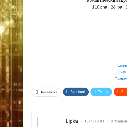
118 png | 26 jpg |
Скач
Скач
Скачат
Поделиться
Facebook
Twitter
Red
VK
OK.ru
Lipka
18740 Posts
0 Comme