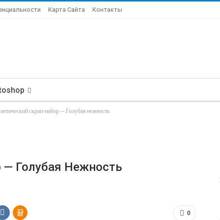
енциальности
Карта Сайта
Контакты
toshop
антический скрап-набор — Голубая нежность
 — Голубая Нежность
0