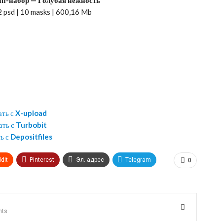
 2 psd | 10 masks | 600,16 Mb
ать с
X-upload
ать с
Turbobit
ь с
Depositfiles
dIt
Pinterest
Эл. адрес
Telegram
0
nts