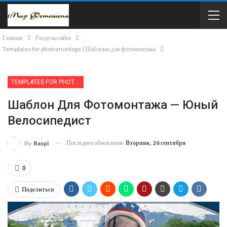
Главная
Разделы сайта
Templates for photomontage | Шаблоны для фотомонтажа
TEMPLATES FOR PHOTOMONTAGE | ШАБЛОНЫ ДЛЯ ФОТОМОНТАЖА
Шаблон Для Фотомонтажа — Юный
Велосипедист
Последнее обновление
Вторник, 26 сентября
By
Raspi
0
Поделиться