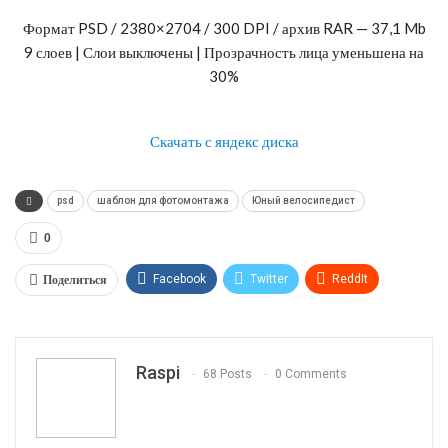
Формат PSD / 2380×2704 / 300 DPI / архив RAR — 37,1 Mb
9 слоев | Слои выключены | Прозрачность лица уменьшена на
30%
Скачать с яндекс диска
psd
шаблон для фотомонтажа
Юный велосипедист
0
Поделиться
Facebook
Twitter
ReddIt
WhatsApp
Pinterest
Эл. адрес
Telegram
VK
OK.ru
Raspi
68 Posts
0 Comments