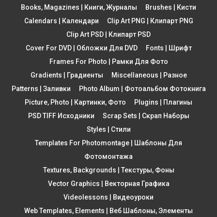
Books, Magazines | Книги, Журналы
Brushes | Кисти
Calendars | Календари
Clip Art PNG | Клипарт PNG
Clip Art PSD | Клипарт PSD
Cover For DVD | Обложки Для DVD
Fonts | Шрифт
Frames For Photo | Рамки Для Фото
Gradients | Градиенты
Miscellaneous | Разное
Patterns | Заливки
Photo Album | Фотоальбом Фотокнига
Picture, Photo | Картинки, Фото
Plugins | Плагины
PSD TIFF Исходники
Scrap Sets | Скрап Наборы
Styles | Стили
Templates For Photomontage | Шаблоны Для
Фотомонтажа
Textures, Backgrounds | Текстуры, Фоны
Vector Graphics | Векторная Графика
Videolessons | Видеоуроки
Web Templates, Elements | Веб Шаблоны, Элементы