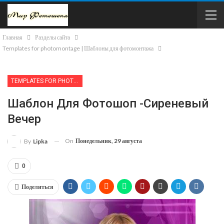
Главная
Разделы сайта
Templates for photomontage | Шаблоны для фотомонтажа
TEMPLATES FOR PHOTOMONTAGE | ШАБЛОНЫ ДЛЯ ФОТОМОНТАЖА
Шаблон Для Фотошоп -Сиреневый
Вечер
On
Понедельник, 29 августа
By
Lipka
0
Поделиться