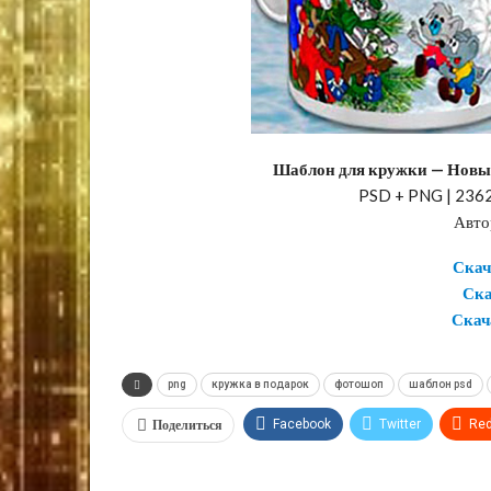
Шаблон для кружки — Новый
PSD + PNG | 2362 
Авто
Скач
Ска
Скач
png
кружка в подарок
фотошоп
шаблон psd
Поделиться
Facebook
Twitter
Red
VK
OK.ru