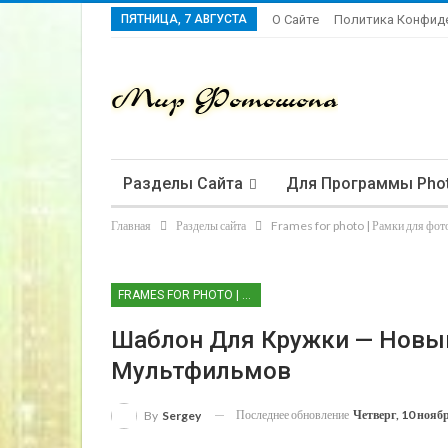
ПЯТНИЦА, 7 АВГУСТА
О Сайте
Политика Конфид
Разделы Сайта
Для Программы Pho
Главная
Разделы сайта
Frames for photo | Рамки для фот
FRAMES FOR PHOTO | РАМКИ ДЛЯ ФОТО
Шаблон Для Кружки — Новы
Мультфильмов
Последнее обновление
Четверг, 10 нояб
By
Sergey