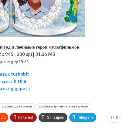
 год и любимые герои мультфильмов
x 945 | 300 dpi | 31,36 MB
р: sergey1971
ать с turbobit
чать с hitfile
ать с gigapeta
шаблон для кружки
шаблоны для печати на кружках
dIt
Pinterest
Эл. адрес
Telegram
0