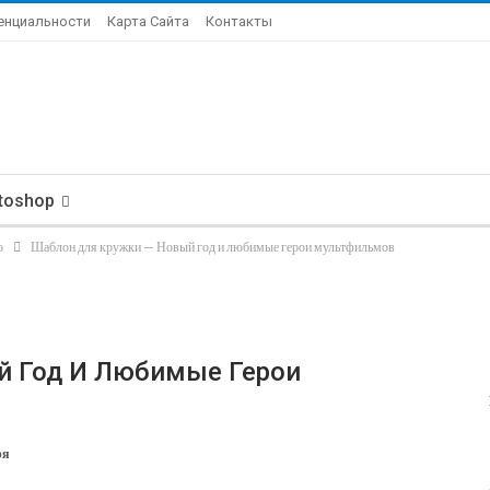
енциальности
Карта Сайта
Контакты
toshop
о
Шаблон для кружки — Новый год и любимые герои мультфильмов
й Год И Любимые Герои
ря