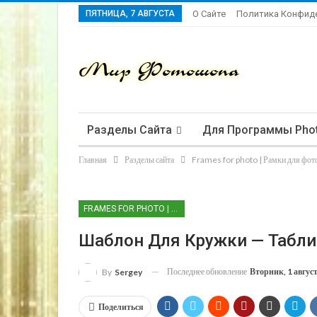
ПЯТНИЦА, 7 АВГУСТА
О Сайте
Политика Конфид
Разделы Сайта
Для Программы Pho
Главная
Разделы сайта
Frames for photo | Рамки для фот
FRAMES FOR PHOTO | РАМКИ ДЛЯ ФОТО
Шаблон Для Кружки — Табл
Последнее обновление
Вторник, 1 авгус
By
Sergey
Поделиться