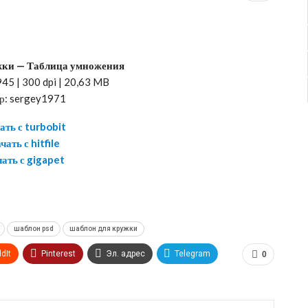
жки — Таблица умножения
45 | 300 dpi | 20,63 MB
р: sergey1971
ать с turbobit
чать с hitfile
ать с gigapet
шаблон psd
шаблон для кружки
dIt
Pinterest
Эл. адрес
Telegram
0