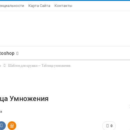
енциальности
Карта Сайта
Контакты
toshop
о
Шаблон для кружки — Таблица умножения
ица Умножения
та
0