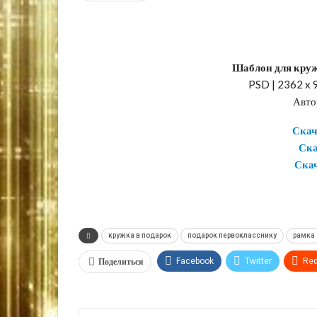
Шаблон для кру
PSD | 2362 x 9
Авто
Скач
Ска
Скач
кружка в подарок
подарок первокласснику
рамка
Поделиться
Facebook
Twitter
Red
VK
OK.ru