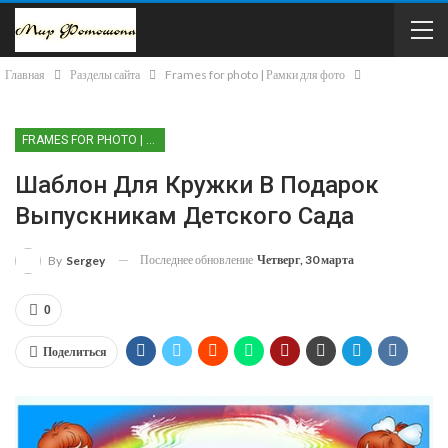
Главная
Разделы сайта
Frames for photo | Рамки для фото
FRAMES FOR PHOTO | РАМКИ ДЛЯ ФОТО
Шаблон Для Кружки В Подарок
Выпускникам Детского Сада
Последнее обновление
Четверг, 30 марта
By
Sergey
0
Поделиться