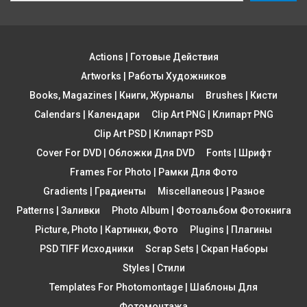
Actions | Готовые Действия
Artworks | Работы Художников
Books, Magazines | Книги, Журналы
Brushes | Кисти
Calendars | Календари
Clip Art PNG | Клипарт PNG
Clip Art PSD | Клипарт PSD
Cover For DVD | Обложки Для DVD
Fonts | Шрифт
Frames For Photo | Рамки Для Фото
Gradients | Градиенты
Miscellaneous | Разное
Patterns | Заливки
Photo Album | Фотоальбом Фотокнига
Picture, Photo | Картинки, Фото
Plugins | Плагины
PSD TIFF Исходники
Scrap Sets | Скрап Наборы
Styles | Стили
Templates For Photomontage | Шаблоны Для
Фотомонтажа