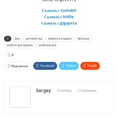
Скачать с turbobit
Скачать с hitfile
Скачать с gigapeta
png
детский сад
кружка в подарок
фотошоп
шаблон для кружки
шаблоны psd
0
Поделиться
Facebook
Twitter
ReddIt
WhatsApp
Pinterest
Эл. адрес
Telegram
VK
OK.ru
Sergey
314 Posts
0 Comments