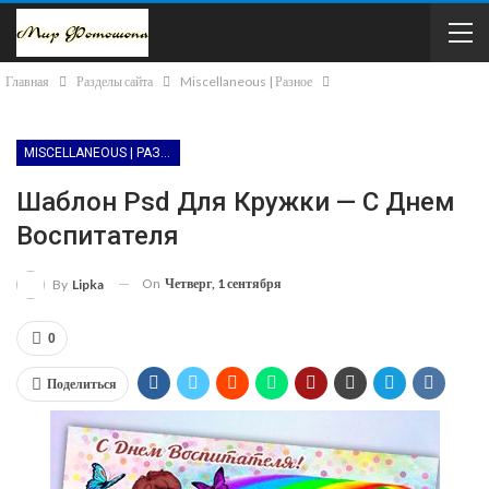
Главная
Разделы сайта
Miscellaneous | Разное
MISCELLANEOUS | РАЗНОЕ
Шаблон Psd Для Кружки — С Днем
Воспитателя
On
Четверг, 1 сентября
By
Lipka
0
Поделиться