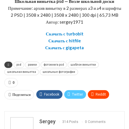
Школьная виньетка psd — Возле школьной доски
Примечание: архив виньетку в 2 размерах а3 и а4 и шрифты
2 PSD | 3508 x 2480 | 3508 x 2480 | 300 dpi | 65,73 MB
Автор: sergey1971
Скачать с turbobit
Скачать с hitfile
Скачать с gigapeta
psd
рамки
фотокнига psd
шаблон виньетки
школьная виньетка
школьные фотографии
0
Поделиться
Facebook
Twitter
ReddIt
WhatsApp
Pinterest
Эл. адрес
Telegram
VK
OK.ru
Sergey
314 Posts
0 Comments