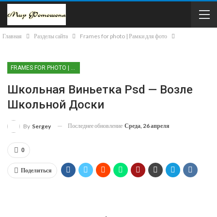
Главная
Разделы сайта
Frames for photo | Рамки для фото
FRAMES FOR PHOTO | РАМКИ ДЛЯ ФОТО
Школьная Виньетка Psd — Возле
Школьной Доски
Последнее обновление
Среда, 26 апреля
By
Sergey
0
Поделиться