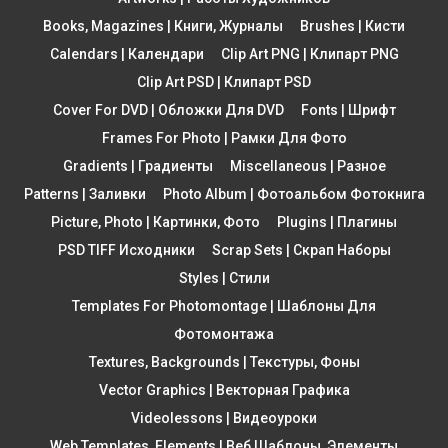
Books, Magazines | Книги, Журналы
Brushes | Кисти
Calendars | Календари
Clip Art PNG | Клипарт PNG
Clip Art PSD | Клипарт PSD
Cover For DVD | Обложки Для DVD
Fonts | Шрифт
Frames For Photo | Рамки Для Фото
Gradients | Градиенты
Miscellaneous | Разное
Patterns | Заливки
Photo Album | Фотоальбом Фотокнига
Picture, Photo | Картинки, Фото
Plugins | Плагины
PSD TIFF Исходники
Scrap Sets | Скрап Наборы
Styles | Стили
Templates For Photomontage | Шаблоны Для
Фотомонтажа
Textures, Backgrounds | Текстуры, Фоны
Vector Graphics | Векторная Графика
Videolessons | Видеоуроки
Web Templates, Elements | Веб Шаблоны, Элементы