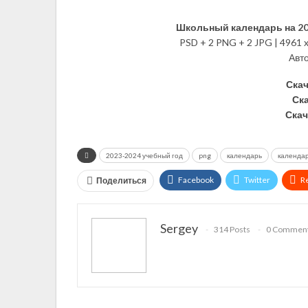
Школьный календарь на 20
PSD + 2 PNG + 2 JPG | 4961 x
Авт
Скач
Ска
Скач
2023-2024 учебный год
png
календарь
календар
Facebook
Twitter
R
Поделиться
VK
OK.ru
Sergey
314 Posts
0 Commen