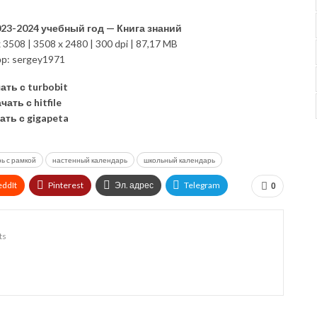
23-2024 учебный год — Книга знаний
 3508 | 3508 x 2480 | 300 dpi | 87,17 MB
ор: sergey1971
ать с turbobit
чать с hitfile
ать с gigapeta
ь с рамкой
настенный календарь
школьный календарь
eddIt
Pinterest
Эл. адрес
Telegram
0
ts