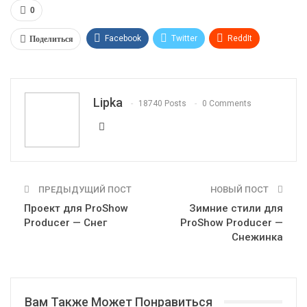
0
Поделиться
Facebook
Twitter
ReddIt
WhatsApp
Pinterest
Эл. адрес
Telegram
VK
OK.ru
Lipka
18740 Posts
0 Comments
ПРЕДЫДУЩИЙ ПОСТ
НОВЫЙ ПОСТ
Проект для ProShow
Зимние стили для
Producer — Снег
ProShow Producer —
Снежинка
Вам Также Может Понравиться