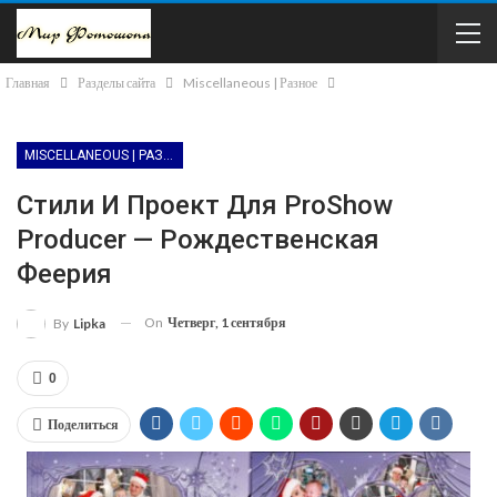
Главная
Разделы сайта
Miscellaneous | Разное
MISCELLANEOUS | РАЗНОЕ
Стили И Проект Для ProShow
Producer — Рождественская
Феерия
On
Четверг, 1 сентября
By
Lipka
0
Поделиться