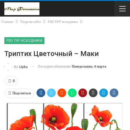
Главная
Разделы сайта
PSD TIFF исходники
PSD TIFF ИСХОДНИКИ
Триптих Цветочный – Маки
Последнее обновление
Понедельник, 4 марта
By
Lipka
0
Поделиться