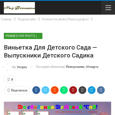
Главная
Разделы сайта
Frames for photo | Рамки для фото
FRAMES FOR PHOTO | РАМКИ ДЛЯ ФОТО
Виньетка Для Детского Сада —
Выпускники Детского Садика
Последнее обновление
Понедельник, 30 марта
By
Sergey
0
Поделиться