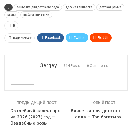
виньетка для детского сада
детская виньетка
детская рамка
рамки
шаблон виньетки
0
Поделиться
Facebook
Twitter
ReddIt
WhatsApp
Pinterest
Эл. адрес
Telegram
VK
OK.ru
Sergey
314 Posts
0 Comments
ПРЕДЫДУЩИЙ ПОСТ
НОВЫЙ ПОСТ
Свадебный календарь
Виньетка для детского
на 2026 (2027) год —
сада — Три богатыря
Свадебные розы