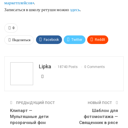
маркетплейсов»
.
Записаться в школу ретуши можно
здесь
.
0
Поделиться
Facebook
Twitter
ReddIt
WhatsApp
Pinterest
Эл. адрес
Telegram
VK
OK.ru
Lipka
18740 Posts
0 Comments
ПРЕДЫДУЩИЙ ПОСТ
НОВЫЙ ПОСТ
Клипарт —
Шаблон для
Мультяшные дети
фотомонтажа —
прозрачный фон
Священник в рясе