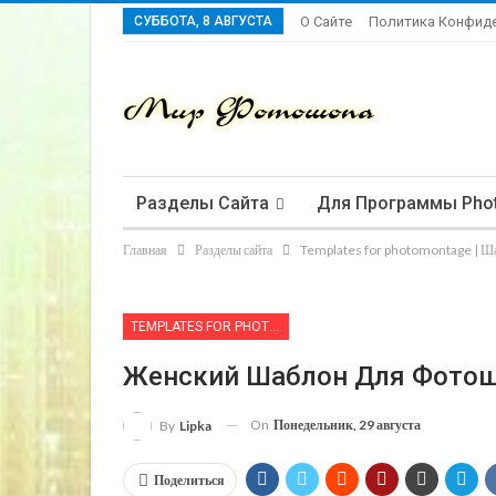
СУББОТА, 8 АВГУСТА
О Сайте
Политика Конфид
Разделы Сайта
Для Программы Pho
Главная
Разделы сайта
Templates for photomontage | Ш
TEMPLATES FOR PHOTOMONTAGE | ШАБЛОНЫ ДЛЯ ФОТОМОНТАЖА
Женский Шаблон Для Фотош
On
Понедельник, 29 августа
By
Lipka
Поделиться