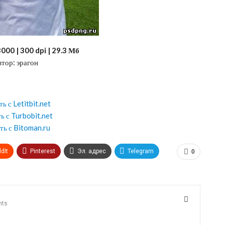
3000 | 300 dpi | 29.3 Мб
тор: эрагон
ь с Letitbit.net
ь с Turbobit.net
ть с Bitoman.ru
dIt
Pinterest
Эл. адрес
Telegram
0
nts