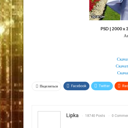
PSD | 2000 x 
Ав
Скачат
Скачат
Скача
Поделиться
Facebook
Twitter
Red
VK
OK.ru
Lipka
18740 Posts
0 Comme