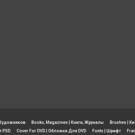
ы Художников
Books, Magazines | Книги, Журналы
Brushes | Ки
рт PSD
Cover For DVD | Обложки Для DVD
Fonts | Шрифт
Fra