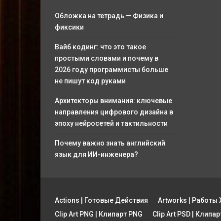
Обложка на тетрадь — Физика и
фиксики
Вайб кодинг: что это такое
простыми словами и почему в
2026 году программисты больше
не пишут код руками
Архитекторы внимания: ключевые
направления цифрового дизайна в
эпоху нейросетей и тактильности
Почему важно знать английский
язык для ИИ-инженера?
Actions | Готовые Действия
Artworks | Работ
Clip Art PNG | Клипарт PNG
Clip Art PSD | Клипа