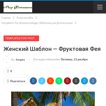
Главная
Разделы сайта
Templates for photomontage | Шаблоны для фотомонтажа
TEMPLATES FOR PHOTOMONTAGE | ШАБЛОНЫ ДЛЯ ФОТОМОНТАЖА
Женский Шаблон — Фруктовая Фея
Последнее обновление
Пятница, 23 декабря
By
Sergey
0
Поделиться