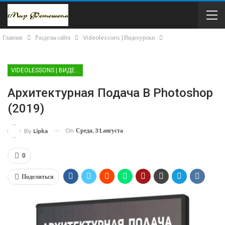
Главная
Разделы сайта
Videolessons | Видеоуроки
VIDEOLESSONS | ВИДЕОУРОКИ
Архитектурная Подача В Photoshop
(2019)
On
Среда, 31 августа
By
Lipka
0
Поделиться