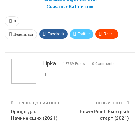
Скачать с Katfile.com
0
Поделиться
Facebook
Twitter
ReddIt
WhatsApp
Pinterest
Эл. адрес
Telegram
VK
OK.ru
Lipka
18739 Posts
0 Comments
ПРЕДЫДУЩИЙ ПОСТ
НОВЫЙ ПОСТ
Django для
PowerPoint: быстрый
Начинающих (2021)
старт (2021)