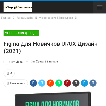
Главная
Разделы сайта
Videolessons | Видеоуроки
VIDEOLESSONS | ВИДЕОУРОКИ
Figma Для Новичков UI/UX Дизайн
(2021)
On
Среда, 31 августа
By
Lipka
0
Поделиться