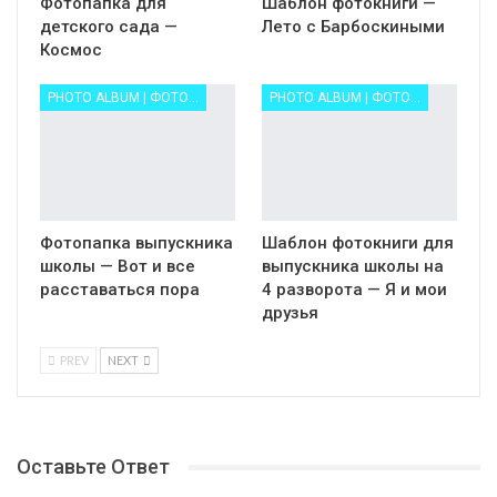
Фотопапка для
Шаблон фотокниги —
детского сада —
Лето с Барбоскиными
Космос
PHOTO ALBUM | ФОТОАЛЬБОМ ФОТОКНИГА
PHOTO ALBUM | ФОТОАЛЬБОМ ФОТОКНИГА
Фотопапка выпускника
Шаблон фотокниги для
школы — Вот и все
выпускника школы на
расставаться пора
4 разворота — Я и мои
друзья
PREV
NEXT
Оставьте Ответ