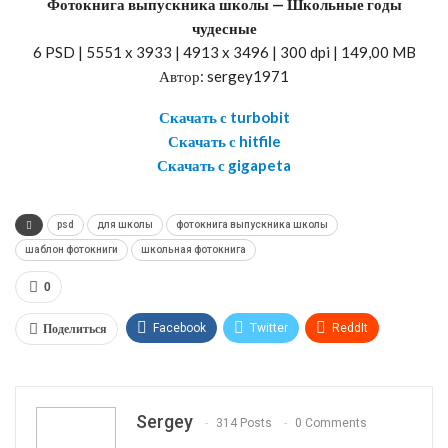
Фотокнига выпускника школы — Школьные годы
чудесные
6 PSD | 5551 x 3933 | 4913 x 3496 | 300 dpi | 149,00 MB
Автор: sergey1971
Скачать с turbobit
Скачать с hitfile
Скачать с gigapeta
psd
для школы
фотокнига выпускника школы
шаблон фотокниги
школьная фотокнига
0
Поделиться
Facebook
Twitter
ReddIt
WhatsApp
Pinterest
Эл. адрес
Telegram
VK
OK.ru
Sergey
314 Posts
0 Comments