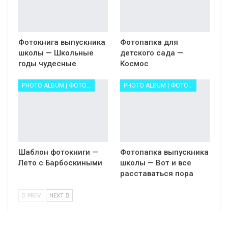
Фотокнига выпускника
Фотопапка для
школы — Школьные
детского сада —
годы чудесные
Космос
PHOTO ALBUM | ФОТОАЛЬБОМ ФОТОКНИГА
PHOTO ALBUM | ФОТОАЛЬБОМ ФОТОКНИГА
Шаблон фотокниги —
Фотопапка выпускника
Лето с Барбоскиными
школы — Вот и все
расставаться пора
PREV
NEXT