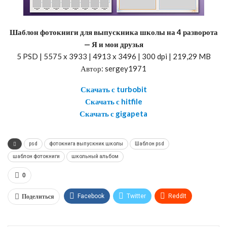
Шаблон фотокниги для выпускника школы на 4 разворота
— Я и мои друзья
5 PSD | 5575 x 3933 | 4913 x 3496 | 300 dpi | 219,29 MB
Автор: sergey1971
Скачать с turbobit
Скачать с hitfile
Скачать с gigapeta
psd
фотокнига выпускник школы
Шаблон psd
шаблон фотокниги
школьный альбом
0
Поделиться
Facebook
Twitter
ReddIt
WhatsApp
Pinterest
Эл. адрес