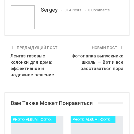
Telegram
VK
OK.ru
Sergey
314 Posts
0 Comments
ПРЕДЫДУЩИЙ ПОСТ
НОВЫЙ ПОСТ
Ленгаз газовые
Фотопапка выпускника
колонки для дома:
школы — Вот и все
эффективное и
расставаться пора
надежное решение
Вам Также Может Понравиться
PHOTO ALBUM | ФОТОАЛЬБОМ ФОТОКНИГА
PHOTO ALBUM | ФОТОАЛЬБОМ ФОТОКНИГА