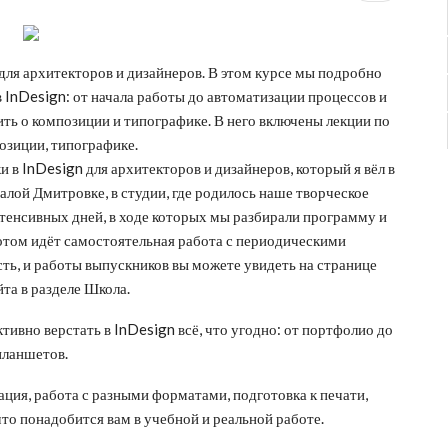
для архитекторов и дизайнеров. В этом курсе мы подробно
InDesign: от начала работы до автоматизации процессов и
ть о композиции и типографике. В него включены лекции по
озиции, типографике.
и в InDesign для архитекторов и дизайнеров, который я вёл в
алой Дмитровке, в студии, где родилось наше творческое
тенсивных дней, в ходе которых мы разбирали программу и
отом идёт самостоятельная работа с периодическими
ть, и работы выпускников вы можете увидеть на странице
йта в разделе Школа.
ктивно верстать в InDesign всё, что угодно: от портфолио до
планшетов.
ция, работа с разными форматами, подготовка к печати,
 что понадобится вам в учебной и реальной работе.