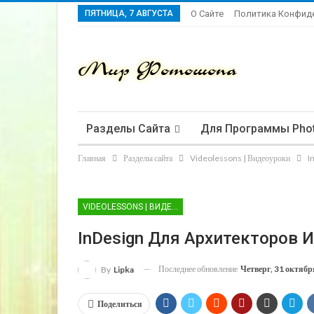
ПЯТНИЦА, 7 АВГУСТА
О Сайте
Политика Конфид
Разделы Сайта
Для Программы Pho
Главная
Разделы сайта
Videolessons | Видеоуроки
I
VIDEOLESSONS | ВИДЕОУРОКИ
InDesign Для Архитекторов 
Последнее обновление
Четверг, 31 октябр
By
Lipka
Поделиться