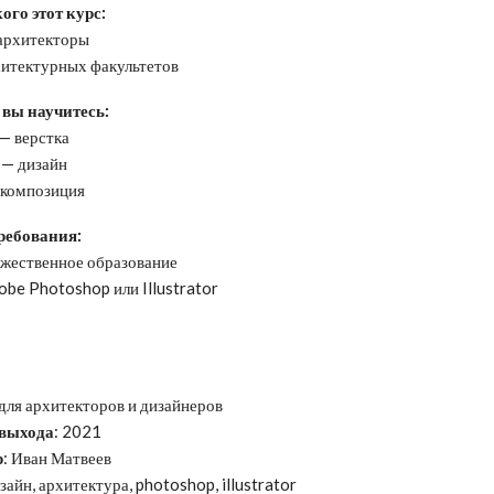
ого этот курс:
архитекторы
хитектурных факультетов
 вы научитесь:
— верстка
— дизайн
 композиция
ребования:
ожественное образование
obe Photoshop или Illustrator
 для архитекторов и дизайнеров
 выхода
: 2021
р
: Иван Матвеев
зайн, архитектура, photoshop, illustrator