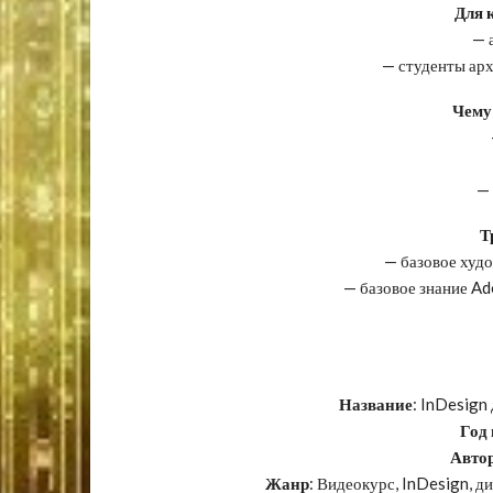
Для к
— 
— студенты ар
Чему
—
Т
— базовое худ
— базовое знание Ad
Название
: InDesign
Год
Авто
Жанр
: Видеокурс, InDesign, ди