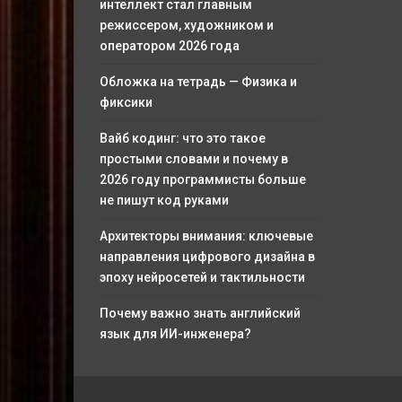
интеллект стал главным
режиссером, художником и
оператором 2026 года
Обложка на тетрадь — Физика и
фиксики
Вайб кодинг: что это такое
простыми словами и почему в
2026 году программисты больше
не пишут код руками
Архитекторы внимания: ключевые
направления цифрового дизайна в
эпоху нейросетей и тактильности
Почему важно знать английский
язык для ИИ-инженера?