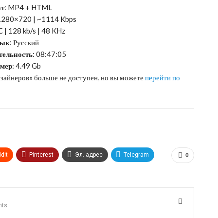
т
: MP4 + HTML
 1280×720 | ~1114 Kbps
C | 128 kb/s | 48 KHz
зык
: Русский
тельность
: 08:47:05
змер
: 4.49 Gb
изайнеров» больше не доступен, но вы можете
перейти по
dIt
Pinterest
Эл. адрес
Telegram
0
nts