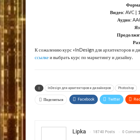
Форма
Видео
: AVC |
Аудио
: AA
Я
Продолжи
Ра
К сожалению курс «InDesign для архитекторов и д
ссылке
и выбрать курс по маркетингу и дизайну.
InDesign для архитекторов и дизайнеров
Photoshop
Поделиться
Facebook
Twitter
Red
VK
OK.ru
Lipka
18740 Posts
0 Comme