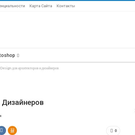
енциальности
Карта Сайта
Контакты
toshop
nDesign для архитекторов и дизайнеров
И Дизайнеров
я
0