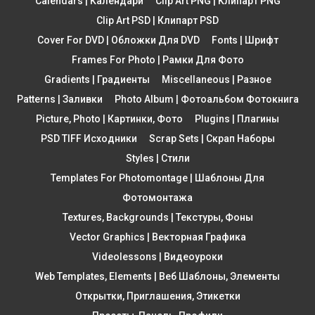
Calendars | Календари
Clip Art PNG | Клипарт PNG
Clip Art PSD | Клипарт PSD
Cover For DVD | Обложки Для DVD
Fonts | Шрифт
Frames For Photo | Рамки Для Фото
Gradients | Градиенты
Miscellaneous | Разное
Patterns | Заливки
Photo Album | Фотоальбом Фотокнига
Picture, Photo | Картинки, Фото
Plugins | Плагины
PSD TIFF Исходники
Scrap Sets | Скрап Наборы
Styles | Стили
Templates For Photomontage | Шаблоны Для
Фотомонтажа
Textures, Backgrounds | Текстуры, Фоны
Vector Graphics | Векторная Графика
Videolessons | Видеоуроки
Web Templates, Elements | Веб Шаблоны, Элементы
Открытки, Приглашения, Этикетки