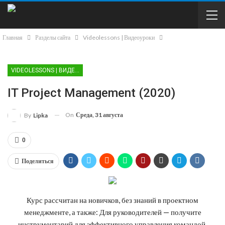
Главная
Разделы сайта
Videolessons | Видеоуроки
VIDEOLESSONS | ВИДЕОУРОКИ
IT Project Management (2020)
On
Среда, 31 августа
By
Lipka
0
Поделиться
Курс рассчитан на новичков, без знаний в проектном
менеджменте, а также: Для руководителей — получите
инструментарий для эффективного управления командой.